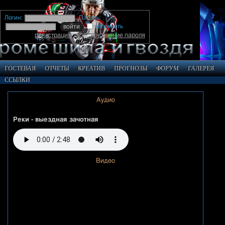
Логин:
Пароль:
запомнить
регистрация
восстановление пароля
ГОСТЕВАЯ
ОТЧЕТЫ
КРЕАТИВ
ПРОГНОЗЫ
ФОРУМ
ГАЛЕРЕЯ
ССЫЛКИ
Аудио
Реки - выездная зачотная
Видео