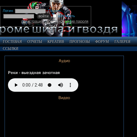
Логин:
Пароль:
запомнить
регистрация
восстановление пароля
ГОСТЕВАЯ
ОТЧЕТЫ
КРЕАТИВ
ПРОГНОЗЫ
ФОРУМ
ГАЛЕРЕЯ
ССЫЛКИ
Аудио
Реки - выездная зачотная
Видео